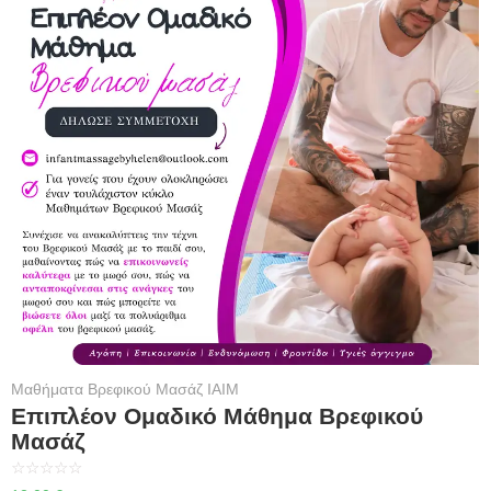
Μαθήματα Βρεφικού Μασάζ IAIM
Επιπλέον Ομαδικό Μάθημα Βρεφικού
Μασάζ
☆
☆
☆
☆
☆