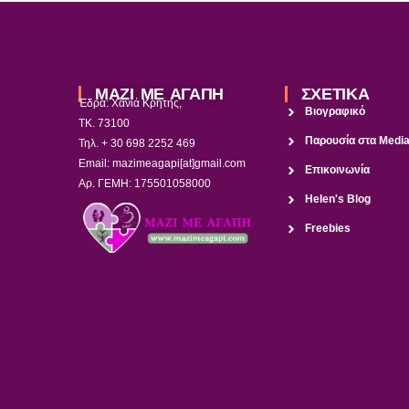
ΜΑΖΙ ΜΕ ΑΓΑΠΗ
ΣΧΕΤΙΚΑ
Έδρα: Χανιά Κρήτης,
Βιογραφικό
ΤΚ. 73100
Παρουσία στα Medi
Τηλ. + 30 698 2252 469
Email: mazimeagapi[at]gmail.com
Επικοινωνία
Αρ. ΓΕΜΗ: 175501058000
Helen's Blog
Freebies