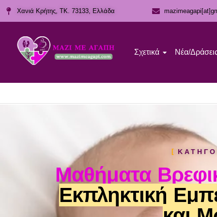
Χανιά Κρήτης, ΤΚ. 73133, Ελλάδα
mazimeagapi[at]g
Σχετικά
Νέα/Δράσει
ΚΑΤΗΓΟ
Μαθήματα Βρεφι
Εκπληκτική Εμπε
και 