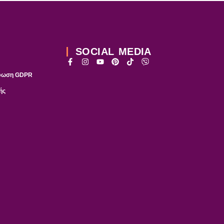
SOCIAL MEDIA
ρφωση GDPR
ής