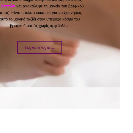
0 λεπτών
και ανακάλυψε τη μαγεία του βρεφικού
ασάζ. Είναι η τέλεια ευκαιρία για να ξεκινήσεις
αυτό το μαγικό ταξίδι στον υπέροχο κόσμο του
βρεφικού μασάζ χωρίς αμφιβολίες.
Περισσότερα...