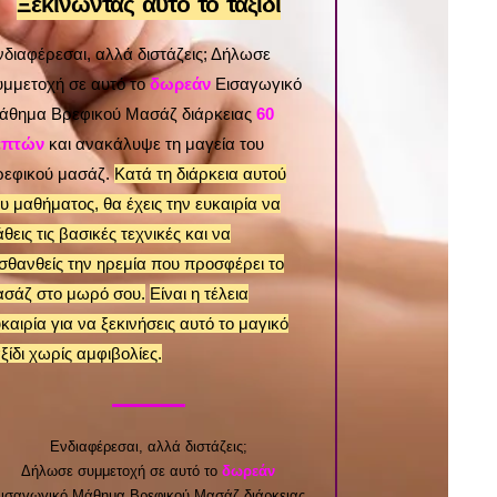
Ξεκινώντας αυτό το ταξίδι
νδιαφέρεσαι, αλλά διστάζεις; Δήλωσε
υμμετοχή σε αυτό το
δωρεάν
Εισαγωγικό
άθημα Βρεφικού Μασάζ διάρκειας
60
επτών
και ανακάλυψε τη μαγεία του
ρεφικού μασάζ.
Κατά τη διάρκεια αυτού
υ μαθήματος, θα έχεις την ευκαιρία να
θεις τις βασικές τεχνικές και να
ισθανθείς την ηρεμία που προσφέρει το
ασάζ στο μωρό σου.
Είναι η τέλεια
καιρία για να ξεκινήσεις αυτό το μαγικό
ξίδι χωρίς αμφιβολίες.
Ενδιαφέρεσαι, αλλά διστάζεις;
Δήλωσε συμμετοχή σε αυτό το
δωρεάν
ισαγωγικό Μάθημα Βρεφικού Μασάζ διάρκειας