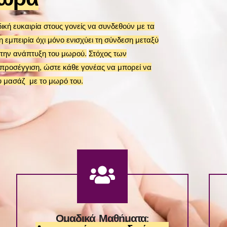
ή ευκαιρία στους γονείς να συνδεθούν με τα
η εμπειρία όχι μόνο ενισχύει τη σύνδεση μεταξύ
α την ανάπτυξη του μωρού.
Στόχος των
προσέγγιση, ώστε κάθε γονέας να μπορεί να
υ μασάζ με το μωρό του.
Ομαδικά Μαθήματα: