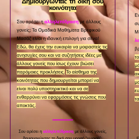
Δημιουργώντας τη δική σου
κοινότητα
Ε
Σου αρέσει η
αλληλεπίδραση
με άλλους
σ
γονείς; Τα Ομαδικά Μαθήματα Βρεφικού
Μ
Μασάζ είναι η ιδανική επιλογή για σένα!
λ
Εδώ, θα έχεις την ευκαιρία να μοιραστείς τις
β
ανησυχίες σου και να συζητήσεις ιδέες με
το
άλλους γονείς που ίσως έχουν βιώσει
μά
παρόμοιες προκλήσεις.
Το αίσθημα της
α
κοινότητας που δημιουργείται μπορεί να
μ
είναι πολύ υποστηρικτικό και να σε
ευ
ενθαρρύνει να εφαρμόσεις τις γνώσεις που
τα
αποκτάς.
Σου αρέσει η
αλληλεπίδραση
με άλλους γονείς,
δημιουργώντας τη δική σου μορφή “χωριού”;
Ε