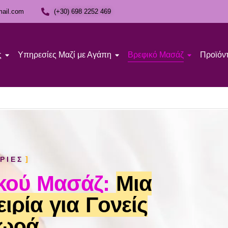
mail.com
(+30) 698 2252 469
ς
Υπηρεσίες Μαζί με Αγάπη
Βρεφικό Μασάζ
Προϊόντ
ΡΙΕΣ
κού Μασάζ:
Μια
ιρία για Γονείς
Μωρά