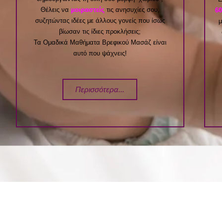
Θέλεις να
μοιραστείς
τις ανησυχίες σου,
6
συζητώντας ιδέες με άλλους γονείς που ίσως
μ
βίωσαν τις ίδιες προκλήσεις;
Τα Ομαδικά Μαθήματα Βρεφικού Μασάζ είναι
αυτό που ψάχνεις!
Περισσότερα...