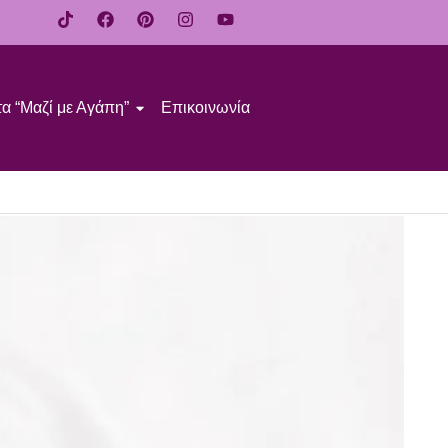
α “Μαζί με Αγάπη”
Επικοινωνία