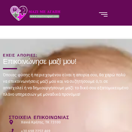
ΕΧΕΙΣ ΑΠΟΡΙΕΣ;
Επικοινώνησε μαζί μου!
Όποιας φύσης ή περιεχομένου είναι η απορία σου, θα χαρώ πολύ
να επικοινωνήσεις μαζί μου και να συζητήσουμε ό,τι σε
απασχολεί ή να δημιουργήσουμε μαζί το δικό σου εξατομικευμένο
πλάνο υπηρεσιών με μοναδικά προνόμια!
ΣΤΟΙΧΕΊΑ ΕΠΙΚΟΙΝΩΝΊΑΣ
Χανιά Κρήτης, ΤΚ 73100
+30 698 2252 469