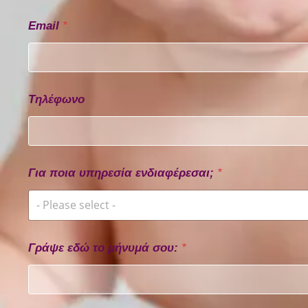
Email
*
Τηλέφωνο
Για ποια υπηρεσία ενδιαφέρεσαι;
*
- Please select -
Γράψε εδώ το μήνυμά σου:
*