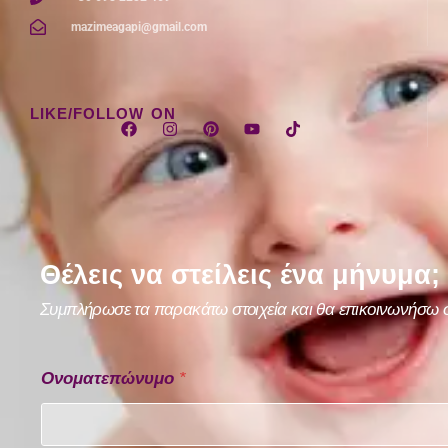
mazimeagapi@gmail.com
LIKE/FOLLOW ON
Θέλεις να στείλεις ένα μήνυμα;
Συμπλήρωσε τα παρακάτω στοιχεία και θα επικοινωνήσω σ
Ονοματεπώνυμο
*