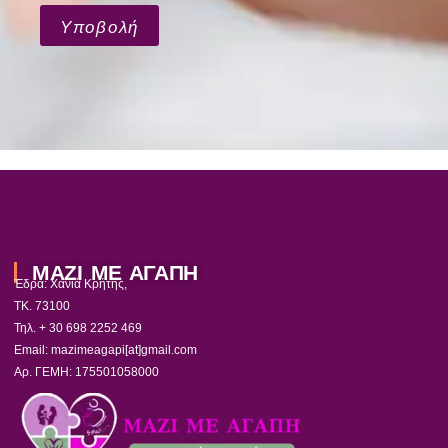
Υποβολή
ΜΑΖΙ ΜΕ ΑΓΑΠΗ
Έδρα: Χανιά Κρήτης,
ΤΚ. 73100
Τηλ. + 30 698 2252 469
Email: mazimeagapi[at]gmail.com
Αρ. ΓΕΜΗ: 175501058000