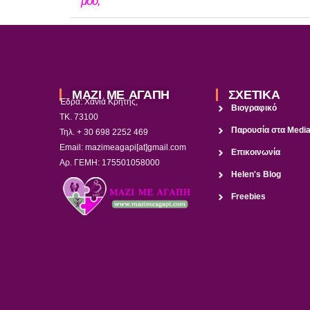
μου;
ΜΑΖΙ ΜΕ ΑΓΑΠΗ
ΣΧΕΤΙΚΑ
Έδρα: Χανιά Κρήτης,
Βιογραφικό
ΤΚ. 73100
Παρουσία στα Medi
Τηλ. + 30 698 2252 469
Email: mazimeagapi[at]gmail.com
Επικοινωνία
Αρ. ΓΕΜΗ: 175501058000
Helen's Blog
Freebies