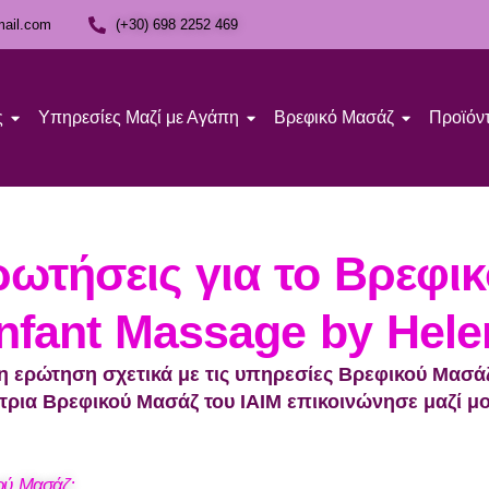
mail.com
(+30) 698 2252 469
ς
Υπηρεσίες Μαζί με Αγάπη
Βρεφικό Μασάζ
Προϊόντ
ωτήσεις για το Βρεφικ
Infant Massage by Hele
λη ερώτηση σχετικά με τις υπηρεσίες Βρεφικού Μα
ρια Βρεφικού Μασάζ του ΙΑΙΜ επικοινώνησε μαζί μο
κού Μασάζ;