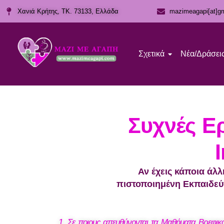
Χανιά Κρήτης, ΤΚ. 73133, Ελλάδα
mazimeagapi[at]g
Σχετικά
Νέα/Δράσει
Συχνές Ερ
Αν έχεις κάποια άλ
πιστοποιημένη Εκπαιδεύτ
1. Σε ποιους απευθύνονται τα Μαθήματα Βρεφι