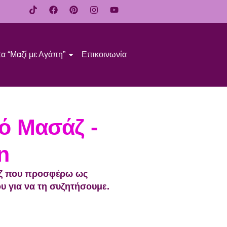
α “Μαζί με Αγάπη”
Επικοινωνία
ό Μασάζ -
n
σάζ που προσφέρω ως
υ για να τη συζητήσουμε.