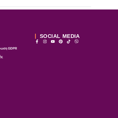
SOCIAL MEDIA
ρφωση GDPR
ής